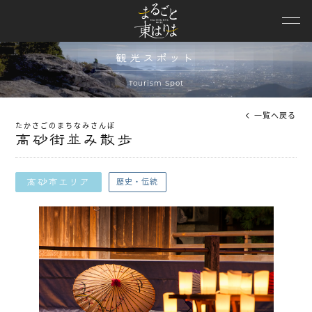
ニュース
観光スポット
観光スポット
モデルコース
Tourism Spot
特集
一覧へ戻る
たかさごのまちなみさんぽ
高砂街並み散歩
イベント
エリア情報
歴史・伝統
高砂市エリア
観光動画
パンフレット
兵庫DC特設
協議会概要