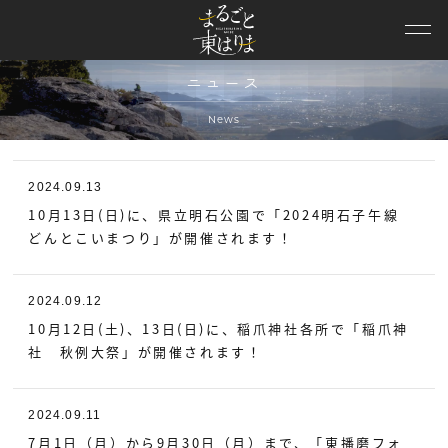
ニュース
観光スポット
ニュース
モデルコース
News
特集
2024.09.13
イベント
10月13日(日)に、県立明石公園で「2024明石子午線
どんとこいまつり」が開催されます！
エリア情報
2024.09.12
観光動画
10月12日(土)、13日(日)に、稲爪神社各所で「稲爪神
社 秋例大祭」が開催されます！
パンフレット
兵庫DC特設
2024.09.11
7月1日（月）から9月30日（月）まで、「東播磨フォ
協議会概要